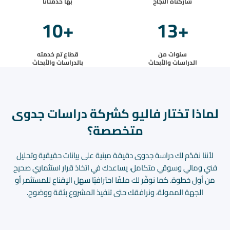
شاركناه النجاح
بها خدمتانا
10
+
13
+
سنوات من
قطاع تم خدمته
الدراسات والأبحاث
بالدراسات والأبحاث
لماذا تختار فاليو كشركة دراسات جدوى
متخصصة؟
لأننا نقدّم لك دراسة جدوى دقيقة مبنية على بيانات حقيقية وتحليل
فني ومالي وسوقي متكامل، يساعدك في اتخاذ قرار استثماري صحيح
من أول خطوة. كما نوفّر لك ملفًا احترافيًا سهل الإقناع للمستثمر أو
الجهة الممولة، ونرافقك حتى تنفيذ المشروع بثقة ووضوح.