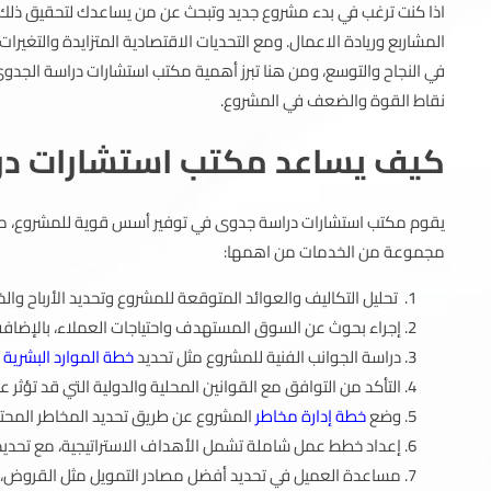
اذا كنت ترغب في بدء مشروع جديد وتبحث عن من يساعدك لتحقيق ذلك
المشاربع وريادة الاعمال. ومع التحديات الاقتصادية المتزايدة والتغ
في النجاح والتوسع، ومن هنا تبرز أهمية مكتب استشارات دراسة الجد
نقاط القوة والضعف في المشروع.
كيف يساعد مكتب استشارات درا
يقوم مكتب استشارات دراسة جدوى في توفير أسس قوية للمشروع، مم
مجموعة من الخدمات من اهمها:
تحليل التكاليف والعوائد المتوقعة للمشروع وتحديد الأرباح والخي
إجراء بحوث عن السوق المستهدف واحتياجات العملاء، بالإضافة
دراسة الجوانب الفنية للمشروع مثل تحديد
خطة الموارد البشرية
و
التأكد من التوافق مع القوانين المحلية والدولية التي قد تؤثر ع
وضع
خطة إدارة مخاطر
المشروع عن طريق تحديد المخاطر المحتمل
إعداد خطط عمل شاملة تشمل الأهداف الاستراتيجية، مع تحديد ال
مساعدة العميل في تحديد أفضل مصادر التمويل مثل القروض، ال