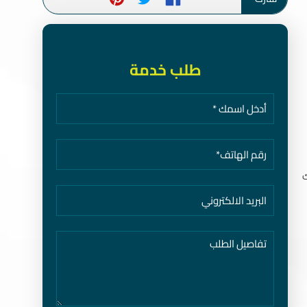
طلب خدمة
ك