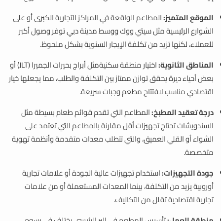
الموقع المتميز:
المطاعم الواقعة في المراكز التجارية الكبرى أو على
الشوارع الرئيسية مثل سيتي ووك ووسط مدينة دبي توفر وصول أكبر
للعملاء، لكنها تزيد من تكلفة الإيجار السنوية بشكل ملحوظ.
المناطق الثانوية:
اختيار منطقة سكنيةمثل أبراج بحيرات الجميرا (JLT) أو
بعض أحياء ديرة يحقق توازن ممتاز بين التكلفة والطلب، مما يجعلها خيار
اقتصادي مناسب لافتتاح مطعم وجبات سريعة.
درجة تعقيد المطبخ:
المطاعم التي تقدم قوائم طعام بسيطة مثل
السندويشات تحتاج تجهيزات أقل مقارنة بالمطاعم التي تعتمد على
الشواء أو القلي العميق، والتي تتطلب معدات متقدمة وأنظمة تهوية
متخصصة.
جودة التجهيزات:
استخدام تجهيزات عالية الجودة أو علامات تجارية
أوروبية يزيد من التكلفة، بينما المعدات المستعملة أو من علامات
تجارية اقتصادية تقلل من التكاليف.
منطقة العمل:
تأسيس المطعم في البر الرئيسي يختلف في رسوم