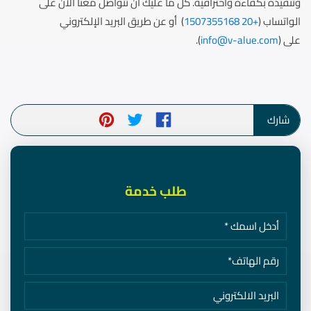
وتنفيذه بكفاءه واحترافية. كل ما عليك ان تتواصل معنا الآن على
الواتساب (
+20 1507355168
) أو عن طريق البريد الإلكتروني
على (
info@v-alue.com
).
شارك
طلب خدمة