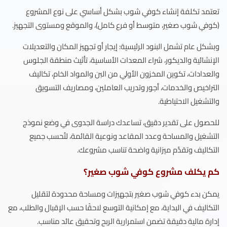
تعتمد تكلفة إنشاء كوفي شوب بشكل أساسي على نوع المشروع
(كوفي شوب صغير، متوسط أو فرع كامل)، والموقع ومستوى التجهيز.
وبشكل عام تشمل البنود الرئيسية: إيجار أو تجهيز المكان والتعديلات
الإنشائية والديكور، شراء المعدات الأساسية، تأثيث منطقة الجلوس
والعدادات، تكوين المخزون الأولي من البن والمواد الخام، تكاليف
التراخيص والخدمات، أجور وتدريب العاملين، ومصاريف التسويق
والتشغيل الاحتياطية.
للحصول على تقدير دقيق، تساعدك دراسة الجدوى في وضع نموذج
التشغيل والمساحة وعدد المقاعد ونوعية القائمة، لتُحسب جميع
التكاليف وتقدَّم ميزانية واضحة تناسب مشروعك.
كم يكلف مشروع كوفي شوب صغير؟
يمكن بدء كوفي شوب صغير بتجهيزات ومساحة محدودة لتقليل
التكاليف في البداية، مع إمكانية التوسع لاحقًا حسب الإقبال والطلب، مع
إدارة مالية دقيقة تضمن استمرارية الربح وتحقيق عائد مناسب.