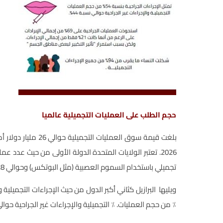
حجم الطلب على العمليات التجميلية عالميا
تجميلي باستخدام السموم العصبية (مثل البوتكس) وحوالي 1.8 مليون عملية حشو جلدي.
٪ من حجم العمليات. ٪ التجميلية والإجراءات غير الجراحية حوالي ن