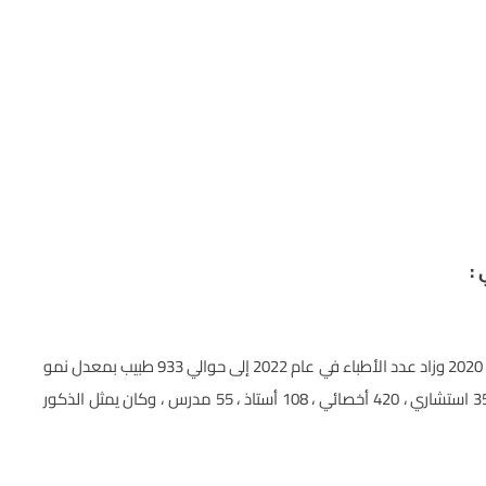
:
بلغ عدد أطباء القسم التجميلي في مصر حوالي 570 طبيب عام 2020 وزاد عدد الأطباء في عام 2022 إلى حوالي 933 طبيب بمعدل نمو
بلغ 63% وسيتم تقسيمهم طبقا للدرجة العلمية إلى حوالي 350 استشاري ، 420 أخصائي ، 108 أستاذ ، 55 مدرس ، وكان يمثل الذكور