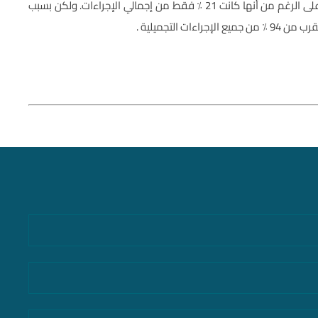
استحوذت العمليات الجراحية على 69 ٪ من إجمالي الإيرادات على الرغم من أنها كانت 21 ٪ فقط من إجمالي الإجراءات. ولكن بسبب
 التجميلية .