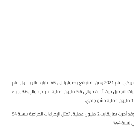
بلغت قيمة سوق العمليات التجميلية حوالي 26 مليار دولار أمريكي عام 2021 ومن المتوقع وصولها إلى 46 مليار دولار بحلول عام
2026. تعتبر الولايات المتحدة الدولة الأولى من حيث عدد عمليات التجميل حيث أجرت حوالي 5.6 مليون عملية منهم حوالي 3.6 إجراء
ويليها البرازيل كثاني أكبر الدول من حيث الإجراءات التجميلية وقد أجرت بما يقارب 2 مليون عملية , تمثل الإجراءات الجراحية بنسبة 54
سبة 44%