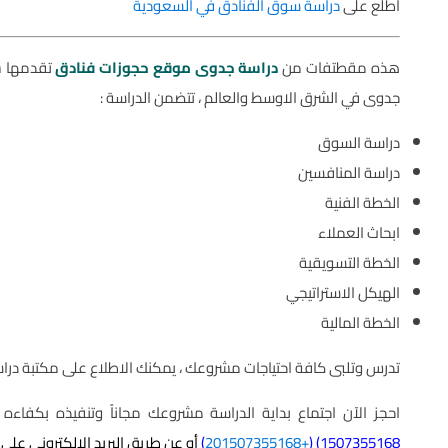
اطلع على
دراسة سوق الفنادق في السعودية
هذه مقطتفات من
دراسة جدوى موقع حجوزات فنادق
تقدمها ش
جدوى في الشرق الاوسط والعالم ، تتضمن الدراسة :
دراسة السوق
دراسة المنافسين
الخطة الفنية
ابحاث العملاء
الخطة التسويقية
الهيكل الاستراتيجي
الخطة المالية
تدرس وتلبى كافة احتياجات مشروعك ، يمكنك الاطلاع على مكتبة دراس
احجز الآن اجتماع بداية الدراسة مشروعك مجاناً وتنفيذه بكفاءه 
1507355168
) (
+201507355168
)
أو عن طريق البريد الإلكتروني على