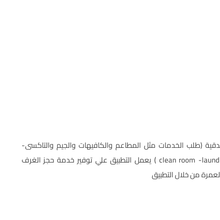
ية (طلب الخدمات مثل المطاعم والكافيهات والجيم والتاكسى-
خدمات الفندق من clean room -laundry -coffee shop -hotel restaurant ) يعمل التطبيق علي توفير خدمة حجز الغرف
لعمرة من خلال التطبيق