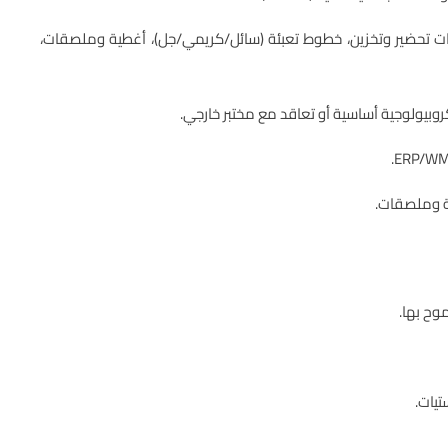
نسات SS316، سخانات/مبردات، خزانات تحضير وتخزين، خطوط تعبئة (سائل/كريمي/جل)، أغطية وملصقات،
وح بها.
تيات.