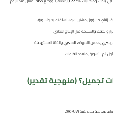
مراجعة اشتراطات الجهة الصحية/الدوائية في بلدك، ومتطلبات GMP/ISO 22716، ووضع خطة امتثال منذ اليوم
 إنتاج، مسؤول مشتريات وسلسلة توريد، وتسويق.
رار والحفظ والسلامة قبل الإنتاج التجاري.
يم بصري يعكس التموضع السعري والفئة المستهدفة.
لأول، ثم التسويق متعدد القنوات.
 تجميل؟ (منهجية تقدير)
عالجة مياه نقية (RO/UV).