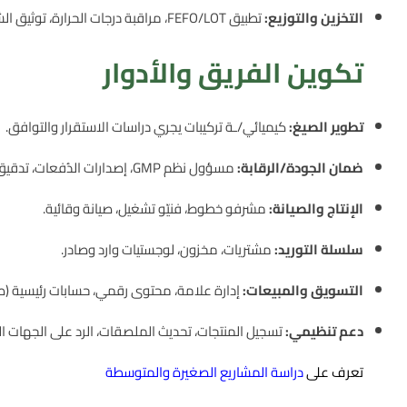
التخزين والتوزيع:
تطبيق FEFO/LOT، مراقبة درجات الحرارة، توثيق الشحن.
تكوين الفريق والأدوار
تطوير الصيغ:
كيميائي/ـة تركيبات يجري دراسات الاستقرار والتوافق.
ضمان الجودة/الرقابة:
مسؤول نظم GMP، إصدارات الدُفعات، تدقيق داخلي.
الإنتاج والصيانة:
مشرفو خطوط، فنيّو تشغيل، صيانة وقائية.
سلسلة التوريد:
مشتريات، مخزون، لوجستيات وارد وصادر.
التسويق والمبيعات:
إدارة علامة، محتوى رقمي، حسابات رئيسية (صيد
دعم تنظيمي:
تسجيل المنتجات، تحديث الملصقات، الرد على الجهات الر
تعرف على
دراسة المشاريع الصغيرة والمتوسطة