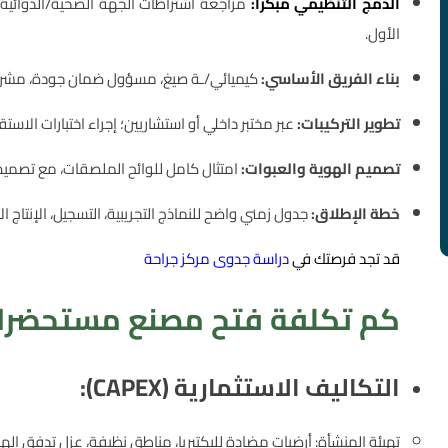
الدمج التنظيمي مبكرًا:
الأول.
بناء الفريق الأساسي:
كيميائي/ـة صيغ، مسؤول ضمان جودة، مشرف
تطوير التركيبات:
عبر مختبر داخلي أو استشاريين؛ إجراء اختبارات الاستق
تصميم الهوية والعبوات:
امتثال كامل للوائح الملصقات، مع تصم
خطة الإطلاق:
جدول زمني واضح للنماذج التجريبية، التسجيل، الإنتاج ا
قد تجد فرصتك في
دراسة جدوى مركز جراحة
كم تكلفة فتح مصنع مستحضرات
التكاليف الاستثمارية (CAPEX):
تهيئة المنشأة: أرضيات مضادة للبكتيريا، مناطق نظيفة، عزل تدفق الهواء، م