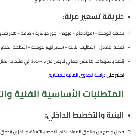
طريقة تسعير مرنة:
تكلفة الوحدة = (مواد خام + عبوة + أجور مباشرة + طاقة + هدر تقدي
نقطة التعادل = التكاليف الثابتة ÷ (سعر البيع للوحدة − التكلفة المتغي
يُنصح باستهداف هامش إجمالي لا يقل عن 45–65% في منتجات العناية اليومية، مع طبقات سعرية متعددة.
اطلع على
دراسة الجدوى المالية للمشاريع
المتطلبات الأساسية الفنية وال
البنية والتخطيط الداخلي:
فصل واضح بين مناطق المواد الخام، التحضير، التعبئة، والتخزين (تدفق أ