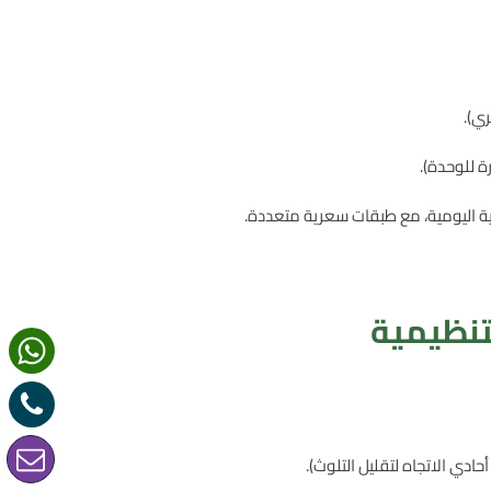
ري).
رة للوحدة).
تنظيمية
حادي الاتجاه لتقليل التلوث).