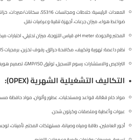
المعدات الرئيسية: خلاطات ومجا
ضواغط هواء، ميزان جرعات، أجهزة تنقية وعرضيات نقل.
المختبر والجودة: pH meter، قياس اللزوجة، ميزان تحليلي، اختبارات ميكروبيولوجية أساسية أو تعاقد مع مختبر خارجي.
نظم داعمة: تهوية وتكييف، مكافحة حرائق، رفوف تخزين، برمجيات ERP/WMS.
التراخيص والاستشارات: رسوم التسجيل، توثيق GMP/ISO، تصميم هوية وملصقات.
التكاليف التشغيلية الشهرية (OPEX):
مواد خام فعّالة، قواعد ومستحلبات، عطور وألوان، مواد حافظة مسم
عبوات وأغطية وملصقات وكرتون شحن.
أجور العاملين، طاقة ومياه وصيانة، مستهلكات المختبر، تأمينات، لوجس
تسويق ومبيعات وقنوات رقمية وعمولات التوزيع.