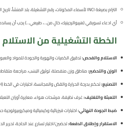
التزام بصيغة INCI لأسماء المكونات، رقم التشغيلة، بلد المنشأ، تاريخ الصلاحية/PAO، التحذيرات، الحجم الصافي.
أي ادعاء تسويقي (هيبوالرجينيك، خالٍ من…، طبيعي…) يجب أن يسانده 
الخطة التشغيلية من الاستلام
الاستلام والفحص:
تدقيق الكميات والهوية والجودة للمواد والعبوا
الوزن والتحضير:
مناطق وزن منفصلة، توثيق النِسَب، مراجعة متقاطع
التصنيع:
تحكم بدرجة الحرارة والقصّ والمجانسة، اختبارات في الخط (pH/لزوجة/مظهر).
التعبئة والتغليف:
غرف نظيفة، مرشحات هواء، معايرة أوزان التعبئة،
ضبط الجودة النهائي:
اختبارات فيزيائية وكيميائية وميكروبيولوجية ح
الاستقرار وإطلاق الدفعة:
تحضين/اختبار تسارع عند الحاجة، تحرير ا