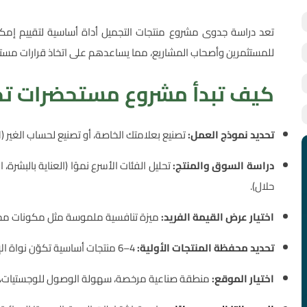
تعد دراسة جدوى مشروع منتجات التجميل أداة أساسية لتقييم إمكان
للمستثمرين وأصحاب المشاريع، مما يساعدهم على اتخاذ قرارات مستنير
كيف تبدأ مشروع مستحضرات ت
تحديد نموذج العمل:
تصنيع بعلامتك الخاصة، أو تصنيع لحساب الغير (Private/White Label)، أو مزيج بينهما.
دراسة السوق والمنتج:
تحليل الفئات الأسرع نموًا (العناية بالبشرة،
حلال).
اختيار عرض القيمة الفريد:
ميزة تنافسية ملموسة مثل مكونات محلي
تحديد محفظة المنتجات الأولية:
4–6 منتجات أساسية تكوّن نواة الإطلاق لتبسيط التشغيل وتقليل المخاطر.
اختيار الموقع:
منطقة صناعية مرخصة، سهولة الوصول للوجستيات، و