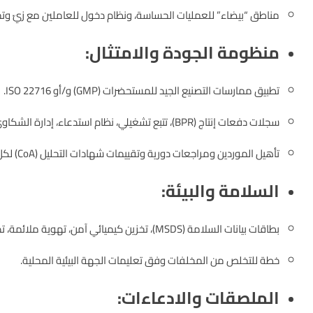
مناطق “بيضاء” للعمليات الحساسة، ونظام دخول للعاملين مع زيّ وتج
منظومة الجودة والامتثال:
تطبيق ممارسات التصنيع الجيد للمستحضرات (GMP) و/أو ISO 22716.
سجلات دفعات إنتاج (BPR)، تتبع تشغيلي، نظام استدعاء، إدارة الشكاوى.
تأهيل الموردين ومراجعات دورية وتقييمات شهادات التحليل (CoA) لكل مادة خام.
السلامة والبيئة:
بطاقات بيانات السلامة (MSDS)، تخزين كيميائي آمن، تهوية ملائمة، تدريب إسعافات أولية.
خطة للتخلص من المخلفات وفق تعليمات الجهة البيئية المحلية.
الملصقات والادعاءات: