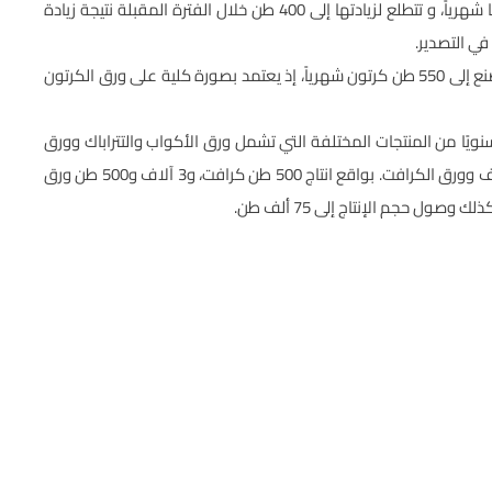
بلغت الطاقة الإنتاجية للشركة بـ 350 طنا شهرياً، و تتطلع لزيادتها إلى 400 طن خلال الفترة المقبلة نتيجة زيادة
في التصدير.
في عام 2023 بلغ متوسط حجم إنتاج المصنع إلى 550 طن كرتون شهرياً، إذ يعتمد بصورة كلية على ورق الكرتون
 حجم إنتاج الشركة 40 ألف طن سنويًا من المنتجات المختلفة التي تشمل ورق الأكواب والتتراباك وورق
الفورميكا المستخدم فى المطابخ الحديثة بجانب ورق الطباعة والتغليف وورق الكرافت. بواقع انتاج 500 طن كرافت، و3 آلاف و500 طن ورق
ل حجم الإنتاج إلى 75 ألف طن.