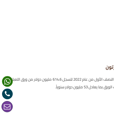
تون
ارتفعت نسبة الصادرات من الورق والكرتون في مصر بنسبة 37% خلال النصف الأول من عام 2022 لتسجل 614.6 مليون دولار من ورق التعبئة