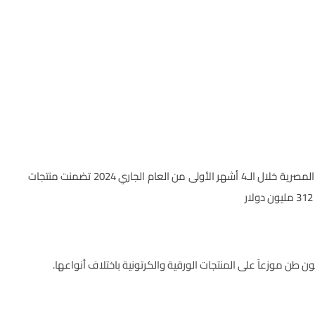
كانت أهم القطاعات التصديرية التي شكلت هيكل الصادرات السلعية المصرية خلال الـ4 أشهر الأولى من العام الجاري 2024 تضمنت منتجات