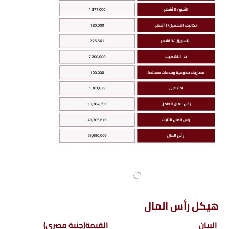
هيكل رأس المال
البيان
القيمة(جنية مصري)