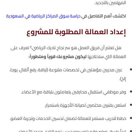
المهتمين بالتجديد.
اكتشف أهم التفاصيل في
دراسة سوق المراكز الرياضية في السعودية
إعداد العمالة المطلوبة للمشروع
هل تعلم أن فريق العمل هو سر نجاح ناديك الرياضي؟ تعرف على
العمالة التي ستحتاجها
ليكون مشروعك قوياً ومتطوراً:
عين مدربين مؤهلين في تخصصات متنوعة (لياقة، رفع أثقال، يوجا،
إلخ).
وفر موظفي استقبال محترفين يتعاملون بلباقة مع الأعضاء.
استعن بفنيين مختصين لصيانة الأجهزة باستمرار.
خطط لتدريب مستمر للعمالة لضمان تحسين الخدمات وتجربة العضو.
ابدأ بفريق صغير وقم بتوسيعه حسب نمو النادي وعدد الأعضاء.