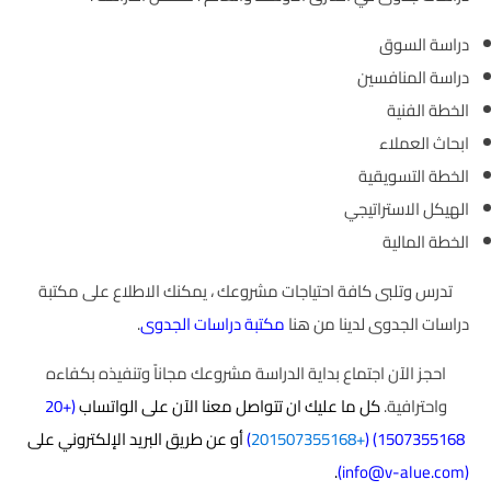
دراسة السوق
دراسة المنافسين
الخطة الفنية
ابحاث العملاء
الخطة التسويقية
الهيكل الاستراتيجي
الخطة المالية
تدرس وتلبى كافة احتياجات مشروعك ، يمكنك الاطلاع على مكتبة
دراسات الجدوى لدينا من هنا
مكتبة دراسات الجدوى
.
احجز الآن اجتماع بداية الدراسة مشروعك مجاناً وتنفيذه بكفاءه
واحترافية.
كل ما عليك ان تتواصل معنا الآن على الواتساب
(
+20
1507355168
) (
+201507355168
)
أو عن طريق البريد الإلكتروني على
.
)
info@v-alue.com
(