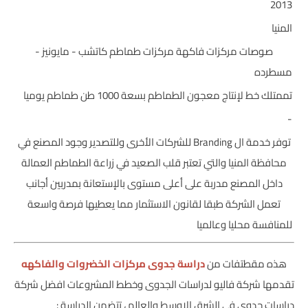
2013
المنيا
صوصات مركزات فاكهة مركزات طماطم كاتشب - مايونيز -
مسطرده
تممتلك خط لإنتاج معجون الطماطم بسعة 1000 طن طماطم يوميا
-
توفر خدمة ال Branding للشركات الأخرى وللتصدير وجود المصنع في
محافظة المنيا والتي تعتبر قلب الصعيد في زراعة الطماطم العمالة
داخل المصنع مدربة على أعلى مستوى بالإستعانة بمدربين أجانب
تعمل الشركة طبقا لقانون الاستثمار مما يعطيها فرصة واسعة
للمنافسة محليا وعالميا
هذه مقطتفات من
دراسة جدوى مركزات الخضروات والفاكهه
تقدمها شركة فاليو لدراسات الجدوى وخطط المشروعات افضل شركة
دراسات جدوى في الشرق الاوسط والعالم ، تتضمن الدراسة :