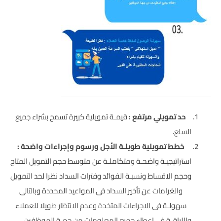
حد تمويلي مرتفع
:
قيمـة تمويلية كبيرة تسمح بشراء جميع
السلع.
خطط تمويلية طويلـة الأجل ورسوم وإجراءات واضحة
:
استراتيجيـة واضحـة ومتكاملـة عن متوسط حجم التمويل المتاح
وحجم الاقساط ونسبـة الفوائد وفترات السداد نظرا لحد التمويل
والغرامات عن تأخير السداد فى المواعيد المحددة وبالتالى
سهولـة فى الاجراءات المتخدة وعدم الانتظار طويلا للعملاء
واللباقـة فى إعطاء جميع المعلومات من جهـة الموظفين.