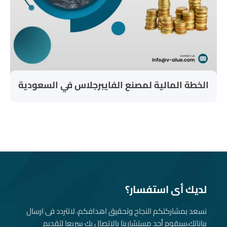
الخطة المالية لمصنع الفايبرجلاس في السعودية
لديك أى استفسار؟
نسعد بمشاركتكم النجاح وتحقيق اهدافكم، لاتتردد فى ارسال
بياناتك، سيقوم أحد مستشارينا بالاتصال بك سريعا لتقديم