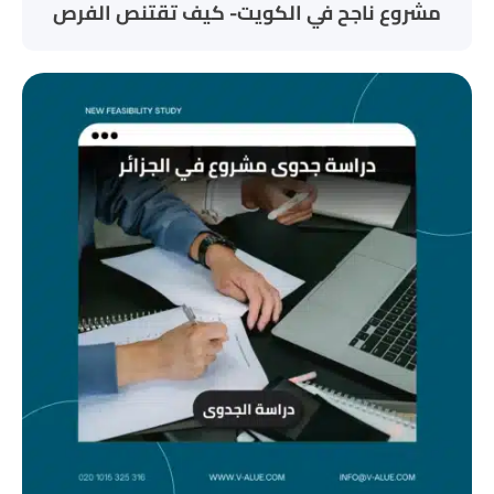
مشروع ناجح في الكويت- كيف تقتنص الفرص