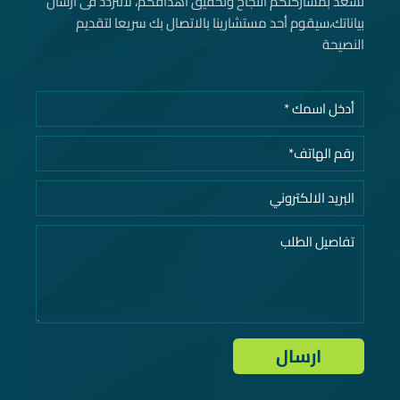
نسعد بمشاركتكم النجاح وتحقيق اهدافكم، لاتتردد فى ارسال
بياناتك، سيقوم أحد مستشارينا بالاتصال بك سريعا لتقديم
النصيحة