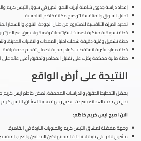
إعداد دراسة جدوى شاملة أبرزت النمو الكبير في سوق الأيس كريم وال
تحليل السوق والمنافسة لتوضيح مكانة كاظم التنافسية.
تحديد الميزة التنافسية للمشروع من خلال الجودة، التنوع، والأسعار المن
خطة تسويقية مبتكرة تضمنت استراتيجيات رقمية وتسويق عبر المؤثرين لت
خطة تشغيل وفنية دقيقة شملت اختيار المعدات والتقنيات الحديثة، وتنظ
خطة موارد بشرية لاستقطاب كوادر مدربة لضمان تقديم خدمة راقية.
خطة مالية محكمة ركزت على تقليل المخاطر وتحقيق أعلى عائد على الا
النتيجة على أرض الواقع
بفضل التخطيط الدقيق والدراسات المعمقة، تمكن كاظم آيس كريم من ا
نجح في جذب العملاء بسرعة، ليصبح وجهة محببة لعشاق الآيس كريم والم
الان اصبح ايس كريم كاظم:
وجهة مفضلة لعشاق الأيس كريم والحلويات الباردة في القاهرة.
مشروع قادر على تلبية احتياجات المستهلكين المحليين والعرب المقيمين 