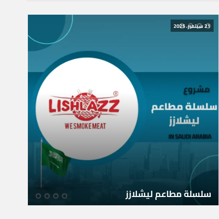
21 سبتمبر، 2025
سلسلة مطاعم ليشلازز