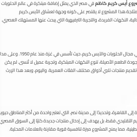
وع أيس كريم كاظم
في مصر الذي يمثل إضافة مبتكرة في عالم الحلويات
لمثلجة.هذا المشروع لا يقتصر على كونه وجهة لعشاق الأيس كريم
ة، النكهات الفريدة، والتجربة الترفيهية التي يبحث عنها المستهلك العصري.
واحد من أعرق العلامات التجارية الفلسطينية في مجال الحلويات والآيس كريم، حيث تأسس في غزة منذ عام 1950. وعل
دة الطعم الأصيلة، تنوع النكهات المبتكرة، وتجربة عميل لا تُنسى. لم يكن
وتقديم منتجات تلبي أذواق مختلف الفئات العمرية. واليوم، وبعد هذا الإرث
 القاهرة، وتحديدًا إلى مدينة نصر، التي تعتبر واحدة من أكثر المناطق حيوي
يم التقليدي فقط، بل يهدف إلى إدخال منتجات جديدة كليًا إلى السوق المصري،
نية، مما يمنح المشروع ميزة تنافسية قوية مقارنة بالعلامات المحلية.