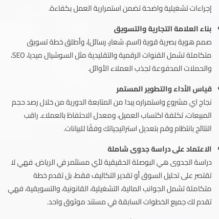
إجراءات تشغيلية واضحة تضمن استمرارية العمل بكفاءة.
بناء العلامة التجارية والتسويق
صمم هوية بصرية قوية (اسم، شعار، رسائل)، وأطلق خطة تسويق
متكاملة تشمل القنوات الرقمية والتقليدية مثل السوشيال ميديا، SEO،
والحملات المدفوعة لجذب العملاء الأوائل.
قياس الأداء والتطوير المستمر
نجاج اي مشروع واستمراره يبدا من المتابعة الدورية من خلال رصد حجم
المبيعات، تكلفة اكتساب العميل، ومعدل الاحتفاظ بالعملاء. راقب
النتائج بانتظام وقم بتعديل استراتيجياتك وفقًا للبيانات.
الاعتماد على دراسة جدوى شاملة
دراسة الجدوى هي البوصلة الحقيقية لأي مستثمر في الرياض. فهي لا
تقتصر على تحليل السوق أو تقدير التكاليف فقط، بل تقدم خطة
متكاملة تشمل الجوانب المالية، التشغيلية، القانونية، والتسويقية، فهي
تقدم لك جميع الخطوات السابقة في مستند موثوق واحد.