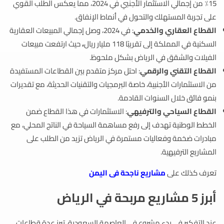
15٪ من إجمالي الاستثمار الأجنبي في 2024، مما يعكس الطلب القوي
على تجربة المستهلك والتحول في أنماط الإنفاق.
القطاع العقاري والخدمي
: في 2024، وصل إجمالي المبيعات العقارية
السكنية في المملكة إلى تقريبًا 118 مليار ريال
،
حيث ارتفعت مبيعات
الفيلات والشقق في الرياض بشكل ملحوظ.
القطاع التقني والرقمي
: احتل مركز متقدم بين القطاعات المستفيدة
من الاستثمارات الأجنبية، خاصة البرمجيات والتقنيات الحديثة، مع تقديرات
بنمو فائق خلال السنوات القادمة.
القطاع السياحي والترفيهي
: الاستثمارات في هذا القطاع ضمن
الخطط الوطنية تهدف إلى رفع مساهمة السياحة في الناتج المحلي، مع
مبادرات ضخمة وفعاليات مستمرة في الرياض تزيد من الطلب على
المشاريع الترفيهية.
تعرف كذلك على
مشاريع ناجحة فى اليمن
أبرز 5 مشاريع مربحة في الرياض
عند التفكير في بدء مشروع في العاصمة السعودية، تبرز عدة قطاعات