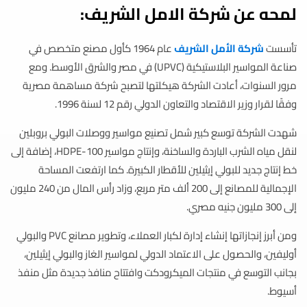
لمحه عن شركة الامل الشريف:
تأسست
شركة الأمل الشريف
عام 1964 كأول مصنع متخصص في
صناعة المواسير البلاستيكية (UPVC) في مصر والشرق الأوسط. ومع
مرور السنوات، أعادت الشركة هيكلتها لتصبح شركة مساهمة مصرية
وفقًا لقرار وزير الاقتصاد والتعاون الدولي رقم 12 لسنة 1996.
شهدت الشركة توسع كبير شمل تصنيع مواسير ووصلات البولي بروبلين
لنقل مياه الشرب الباردة والساخنة، وإنتاج مواسير HDPE-100، إضافة إلى
خط إنتاج جديد للبولي إيثيلين للأقطار الكبيرة. كما ارتفعت المساحة
الإجمالية للمصانع إلى 200 ألف متر مربع، وزاد رأس المال من 240 مليون
إلى 300 مليون جنيه مصري.
ومن أبرز إنجازاتها إنشاء إدارة لكبار العملاء، وتطوير مصانع PVC والبولي
أوليفين، والحصول على الاعتماد الدولي لمواسير الغاز والبولي إيثيلين،
بجانب التوسع في منتجات الميكرودكت وافتتاح منافذ جديدة مثل منفذ
أسيوط.