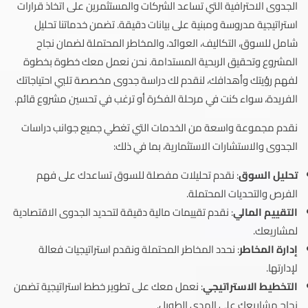
الجدوى الاحترافية التي تساعد الشركات والمستثمرين على اتخاذ قرارات
استراتيجية مدروسة ومبنية على بيانات دقيقة. تضمن خدماتنا تحليل
شامل للسوق، التكاليف، العوائد، والمخاطر المحتملة لضمان نجاح
المشروع وتحقيق الربحية المستدامة. نحن نعمل معك خطوة بخطوة
لفهم رؤيتك وأهدافك، لنقدم لك دراسة جدوى مخصصة تلبي احتياجاتك
الفريدة، سواء كنت في مرحلة الفكرة أو ترغب في تحسين مشروع قائم.
نقدم مجموعة واسعة من الخدمات التي تغطي جميع جوانب دراسات
الجدوى والاستشارات الاستثمارية، بما في ذلك:
تحليل السوق
: نقدم تحليلات مفصلة للسوق تساعدك على فهم
الفرص والتحديات المحتملة.
التقييم المالي
: نقدم تقييمات مالية دقيقة لتحديد الجدوى الاقتصادية
لمشاريعك.
إدارة المخاطر
: نحدد المخاطر المحتملة ونقدم استراتيجيات فعالة
لإدارتها.
التخطيط الاستراتيجي
: نعمل معك على تطوير خطط استراتيجية تضمن
نجاح مشاريعك على المدى الطويل.