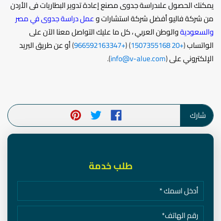
يمكنك الحصول علىدراسة جدوى مصنع إعادة تدوير البطاريات فى الأردن
من شركة فاليو أفضل شركة استشارات و
عمل دراسة جدوى في مصر
والسعودية
والوطن العربي ، كل ما عليك التواصل معنا الآن على
الواتساب
(
+20 1507355168
) (
+966592163347
)
أو عن طريق البريد
الإلكتروني على
(
info@v-alue.com
).
شارك
طلب خدمة