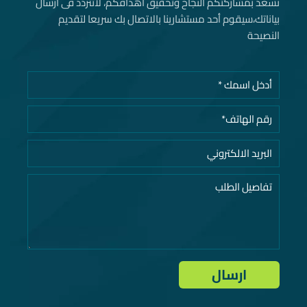
نسعد بمشاركتكم النجاح وتحقيق اهدافكم، لاتتردد فى ارسال
بياناتك، سيقوم أحد مستشارينا بالاتصال بك سريعا لتقديم
النصيحة