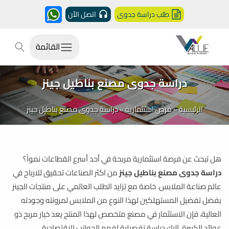
طلب دراسة جدوى
اتصل الأن
القائمة
دراسة جدوى مصنع بناطيل جينز
الرئيسية
»
فرص استثمارية
»
دراسة جدوى مصنع بناطيل جينز
هل تبحث عن فرصة استثمارية مربحة في أحد أسرع القطاعات نمواً؟
دراسة جدوى مصنع بناطيل جينز
من اكثر الصناعات تحقيق للارباح في
عالم صناعة الملابس. خاصة مع تزايد الطلب العالمي على منتجات الجينز
بفضل تفضيل المستهلكين لهذا النوع من الملابس لمرونته وجودته
العالية، فإن الاستثمار في مصنع متخصص لهذا المنتج يعد خيار مربح ذو
عوائد الكبيرة. إليك دراسة تفصيلية لفهم الجوانب الاقتصادية