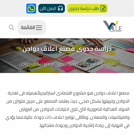
طلب دراسة جدوى
اتصل الأن
القائمة
دراسة جدوى مصنع اعلاف دواجن
الرئيسية
»
المدونة
»
دراسة جدوى مصنع اعلاف دواجن
مصنع اعلاف دواجن هو مشروع اقتصادى استراتيجيلأهميته فى تغذية
الدواجن وتربيتها بشكل صحي. حيث يعتمد المصنع على مزيج متوازن من
المواد الغذائية الضرورية التي تلبي احتياجات الدواجن من البروتين
والفيتامينات والمعادن. وبالتالى توفير اعلاف ذات جودة عالية،مما يؤدي
في النهاية إلى زيادة إنتاجية الدواجن وجودة منتجاتها.