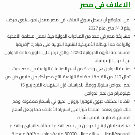
الاعلاف فى مصر
من المتوقع أن يسجل سوق العلف في مصر معدل نمو سنوي مركب
يبلغ 4.3٪ حتى عام 2027
مشاركة مصر في عدد من المبادرات الدولية حيث تعمل منظمة الأغذية
والزراعة مع الوكالة الأمريكية للتنمية الدولية على مبادرة "إفريقيا
المستدامة للثروة الحيوانية 2050"، والتي تركز على تطوير صناعة الدواجن
في الدول الإفريقية.
صناعة الدواجن هي واحدة من أهم الصناعات الزراعية في مصر، حيث
تمثل 10٪ من القيمة المضافة الزراعية. تنتج مصر أكثر من مليون طن من
لحم الدواجن سنويًا. ووفقًا للدراسات فإن استهلاك الفرد يبلغ 15
كيلوغرام من لحم الدواجن.
النظام المكثف حيوي لتوفير البروتين الحيواني بأسعار معقولة. ومع
ذلك، فهو يعتمد اعتمادًا كبيرًا على استيراد الأعلاف مما يجعل أسعار
المستهلك قابلة للتقلب بشدة.
هناك نظامان لإنتاج الدواجن في مصر: النظام المكثف/التجاري والنظام
الموسع/المنزلي. هناك حوالي 30000 مزرعة دواجن مكثفة مسجلة