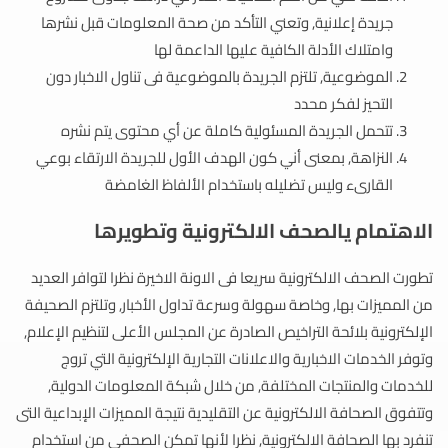
جريدة إعلانية, وتعني التأكد من صحة المعلومات قبل نشرها
وامتلاك الأدلة الكافية عليها الداعمة لها
الموضوعية, تلتزم الجريدة بالموضوعية فى تناول الاخبار دون
التحيز لفكر محدد
تتحمل الجريدة المسئولية كاملة عن أي محتوى يتم نشره
النزاهة, بمعنى أني كون الهدف الأول للجريدة الارتقاء بوعي
القارىء وليس تضليله باستخدام الألفاظ الغامضة
الاهتمام يالصحف الالكترونية وتطويرها
تطورت الصحف الالكترونية سريعا فى الاونة الاخيرة نظرا لتوافر العديد
من المميزات بها, وخاصة سهولة وسرعة تداول الأخبار, وتلتزم الصحيفة
الإلكترونية بلائحة التراخيص الصادرة عن المجلس الأعلى لتنظيم الإعلام,
وتوفر الخدمات الاخبارية والاعلانات التجارية الإلكترونية التي تروج
للخدمات والمنتجات المختلفة, من خلال شبكة المعلومات الدولية,
وتتفوق الصحافة الالكترونية عن التقليدية نتيجة المميزات الإبداعية التى
تنفرد بها الصحافة الالكترونية, نظرا لأنها تمكن الصحفي من استخدام