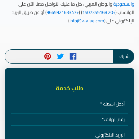
والسعودية
والوطن العربي ، كل ما عليك التواصل معنا الآن على
الواتساب (
+20 1507355168
) (
+966592163347
) أو عن طريق البريد
الإلكتروني على (
info@v-alue.com
).
شارك
طلب خدمة