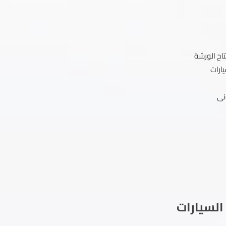
اح الورشة
ارات
نى
السيارات