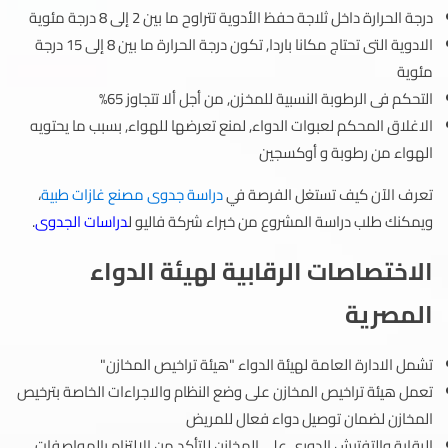
درجة الحرارة داخل ثلاجة حفظ الأدوية تتراوح ما بين 2 إلى 8 درجة مئوية
الادوية التى تحتاج مكانا باردا, تكون درجة الحرارة ما بين 8 إلى 15 درجة
مئوية
التحكم فى الرطوبة النسبية للمخزن, من أجل ألا تتجاوز 65%
الاغلاق المحكم لعبوات الدواء, لمنع تعرضها للهواء, بسبب ما يحتويه
الهواء من رطوبة و أوكسجين
تعرف الآن كيف تستغل الفرصة في
دراسة جدوى مصنع غازات طبية
،
ويمكنك طلب دراسة المشروع من خبراء شركة فاليو ل
دراسات الجدوى
.
الاختصاصات الرقابية لهيئة الدواء
المصرية
تشمل الادارة العامة لهيئة الدواء "هيئة تراخيص المخازن"
تعمل هيئة تراخيص المخازن على وضع النظام والاجراءات الخاصة بترخيص
المخازن لضمان توصيل دواء فعال للمريض
الرقابة والتفتيش الدوري على المخازن للتأكد من الالتزام بالمواصفات