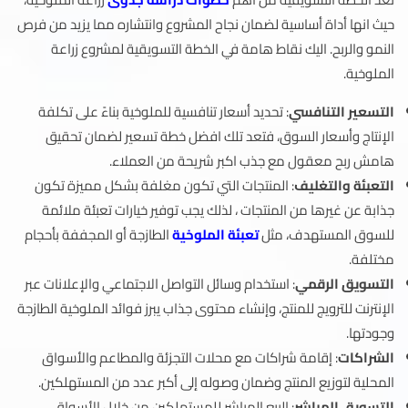
حيث انها أداة أساسية لضمان نجاح المشروع وانتشاره مما يزيد من فرص
النمو والربح. اليك نقاط هامة في الخطة التسويقية لمشروع زراعة
الملوخية.
التسعير التنافسي
: تحديد أسعار تنافسية للملوخية بناءً على تكلفة
الإنتاج وأسعار السوق، فتعد تلك افضل خطة تسعير لضمان تحقيق
هامش ربح معقول مع جذب اكبر شريحة من العملاء.
التعبئة والتغليف
: المنتجات التي تكون مغلفة بشكل مميزة تكون
جذابة عن غيرها من المنتجات ، لذلك يجب توفير خيارات تعبئة ملائمة
للسوق المستهدف، مثل
تعبئة الملوخية
الطازجة أو المجففة بأحجام
مختلفة.
التسويق الرقمي
: استخدام وسائل التواصل الاجتماعي والإعلانات عبر
الإنترنت للترويج للمنتج، وإنشاء محتوى جذاب يبرز فوائد الملوخية الطازجة
وجودتها.
الشراكات
: إقامة شراكات مع محلات التجزئة والمطاعم والأسواق
المحلية لتوزيع المنتج وضمان وصوله إلى أكبر عدد من المستهلكين.
التسويق المباشر
: البيع المباشر للمستهلكين من خلال الأسواق