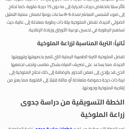
تتأثر سلبًا بانخفاض درجات الحرارة إلى ما دون 15 درجة مئوية. كما تحتاج
إلى ضوء الشمس المباشر لمدة 6-8 ساعات يوميًا لضمان عملية التمثيل
الضوئي الجيدة. تفضل الملوخية بيئة ذات رطوبة معتدلة إلى عالية، حيث
تساهم الرطوبة في تحسين نوعية الأوراق وزيادة الإنتاجية.
ثانياً: التربة المناسبة لزراعة الملوخية
تفضل الملوخية التربة الطميية الرملية التي تتميز بخصوبتها وتهويتها
الجيدة، مما يساعد على تصريف المياه بشكل مناسب وتجنب تجمعها
الذي قد يؤدي إلى تعفن الجذور. بالإضافة إلى ذلك تحتاج الملوخية إلى
تربة ذات درجة حموضة متعادلة أو مائلة قليلاً إلى القلوية مما يعزز من
إنتاجية الملوخية وجودتها.
الخطة التسويقية من دراسة جدوى
زراعة الملوخية
تعد الخطة التسويقية من اهم
خطوات دراسة جدوى
زراعة الملوخية،