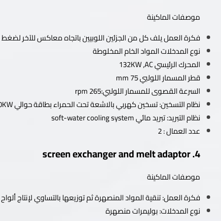
موصفات الماكينة
فكرة العمل يلف كل من الجزئين اللوبيين باتجاه معاكس للآخر لضغط و
نوع المدخلات المواد الخام المخلوطة
المحرك الرئيسي 132KW ,AC
قطر المسمار اللولبي mm 75
السرعة القصوى للمسمار اللولبي:265 rpm
نظام التسخين: تسخين كهربي بالاشعة تحت الحمراء بطاقة حوالي 60KW
نظام التبريد: تبريد مائي soft-water cooling system
عدد العمال : 2
4. screen exchanger and melt adaptor
موصفات الماكينة
فكرة العمل: تنقية المواد المنصهرة ثم توزيعها بالتساوي لإنتاج ألوا
نوع المدخلات: بوليمرات منصهرة