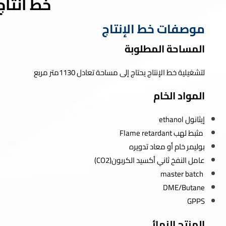
خط انتاج
موصفات خط الإنتاج
المساحة المطلوبة
لتشغيلية خط الإنتاج يحتاج إلى مساحة تعادل 1130متر مربع
المواد الخام
إيثانول ethanol
مثبط لهب Flame retardant
بوليمر خام أو معاد تدويره
عامل النفخ ثاني أكسيد الكربون(CO2)
master batch
DME/Butane
GPPS
المنتج النهائي