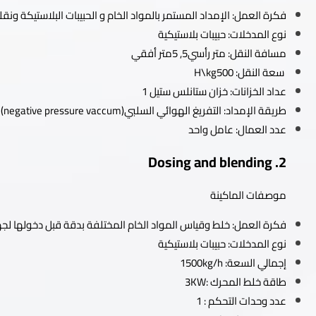
فكرة العمل: الإمداد المستمر بالمواد الخام و الحبيبات البلاستيكة ونقله
نوع المدخلات: حبيبات بلاستيكية
مسافة النقل: متر رأسي5, 5متر أفقي
سعة النقل: H\kg500
عداد الخزانات: خزان ستانلس ستيل 1
طريقة الإمداد: التفريغ الهوائي السلبي(negative pressure vaccum)
عدد العمال: عامل واحد
2. Dosing and blending
موصفات الماكينة
فكرة العمل: خلط وقياس المواد الخام المختلفة بدقة قبل دخولها لجهاز البثق(
نوع المدخلات: حبيبات بلاستيكية
إجمالي السعة: 1500kg/h
طاقة خلط المحرك :3KW
عدد وحدات التحكم : 1