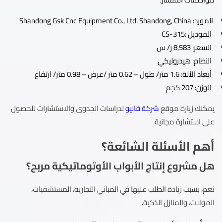
المورد: Shandong Gsk Cnc Equipment Co., Ltd. Shandong, China
الموديل :CS-315
السعر: 8,583 ر/ س
النظام: هيدروليكي
أبعاد الآلة: 1.6 متر/ طول – 0.62 متر /عرض – 0.98 متر/ ارتفاع
الوزن: 207 كجم
يمكنك زيارة موقع
شركة فاليو
لدراسات الجدوى والاستشارات للحصول
على استشارة مجانية.
أهم الأسئلة الشائعة؟
هل مشروع إنتاج الأبواب الأوتوماتيكية مربح؟
نعم، بسبب زيادة الطلب عليها في المباني التجارية، المستشفيات،
المولات، والمنازل الذكية.