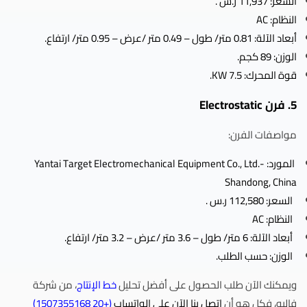
السعر: 11,937 ر.س .
النظام: AC
أبعاد الآلة: 0.81 متر/ طول – 0.49 متر /عرض – 0.95 متر/ ارتفاع.
الوزن: 89 كجم.
قوة المحرك: 7.5 KW.
5. فرن Electrostatic
مواصفات الفرن:
المورد: Yantai Target Electromechanical Equipment Co., Ltd.-
Shandong, China
السعر: 112,580 ر.س .
النظام: AC
أبعاد الآلة: 6 متر/ طول – 3.6 متر /عرض – 3.2 متر/ ارتفاع.
الوزن: حسب الطلب.
ويمكنك الآن طلب الحصول على أفضل تحليل
خط الإنتاج
، من شركة
فاليو، فكل هو أن
اتصل بنا الآن على الواتساب
(
+20 1507355168
)