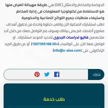
الحوكمة والمخاطر والامتثال (GRC) هي
طريقة مهيكلة الغرض منها
هو الاستفادة من تكنولوجيا المعلومات فى إدارة المخاطر
واستيفاء متطلبات جميع اللوائح الصناعية والحكومية
.
اطلب استشارتك المجانية الآن واقترب خطوة واحدة من تحقيق أهداف
مشروع أحلامك. قم بملئ بياناتك وسوف يتم التواصل معك من خلال أحد
متخصصين
فاليو لدراسات الجدوى
لتحديد الموعد استشارتك . او
تتواصل معنا الآن على الواتساب
(
+20 1507355168
)
أو عن طريق البريد
الإلكتروني على (
nfo@v-alue.com
i
)
شارك
طلب خدمة