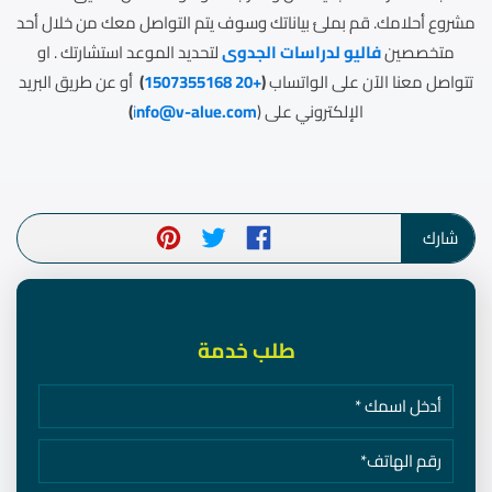
مشروع أحلامك. قم بملئ بياناتك وسوف يتم التواصل معك من خلال أحد
متخصصين
فاليو لدراسات الجدوى
لتحديد الموعد استشارتك . او
تتواصل معنا الآن على الواتساب
(
+20 1507355168
)
أو عن طريق البريد
الإلكتروني على (
nfo@v-alue.com
i
)
شارك
طلب خدمة