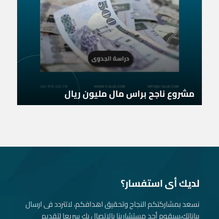
مشروع ناجح براس مال مليون ريال
لديك أى استفسار؟
نسعد بمشاركتكم النجاح وتحقيق اهدافكم، لاتتردد فى ارسال
بياناتك، سيقوم أحد مستشارينا بالاتصال بك سريعا لتقديم