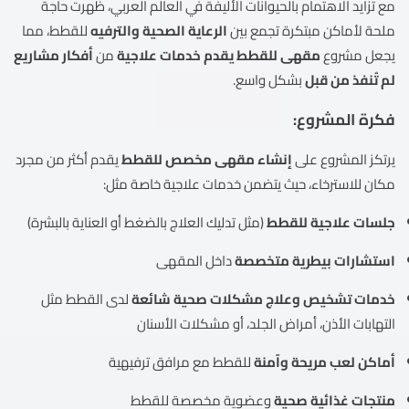
مع تزايد الاهتمام بالحيوانات الأليفة في العالم العربي، ظهرت حاجة
ملحة لأماكن مبتكرة تجمع بين
الرعاية الصحية والترفيه
للقطط، مما
يجعل مشروع
مقهى للقطط يقدم خدمات علاجية
من
أفكار مشاريع
لم تُنفذ من قبل
بشكل واسع.
فكرة المشروع:
يرتكز المشروع على
إنشاء مقهى مخصص للقطط
يقدم أكثر من مجرد
مكان للاسترخاء، حيث يتضمن خدمات علاجية خاصة مثل:
جلسات علاجية للقطط
(مثل تدليك العلاج بالضغط أو العناية بالبشرة)
استشارات بيطرية متخصصة
داخل المقهى
خدمات تشخيص وعلاج مشكلات صحية شائعة
لدى القطط مثل
التهابات الأذن، أمراض الجلد، أو مشكلات الأسنان
أماكن لعب مريحة وآمنة
للقطط مع مرافق ترفيهية
منتجات غذائية صحية
وعضوية مخصصة للقطط