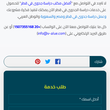
لا تتردد في التواصل مع "
أفضل مكتب دراسة جدوى في قطر
" للحصول
على خدمات دراسة الجدوى في قطر الآن
يمكنك تنفيذ فكرة مشروعك
وعمل دراسة جدوى في قطر ومصر والسعوية
والوطن العربي.
كل ما عليك التواصل معنا الآن على الواتساب (
+20 1507355168
) أو عن
طريق البريد الإلكتروني على (
info@v-alue.com
)
شارك
طلب خدمة